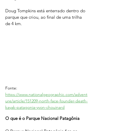
Doug Tompkins está enterrado dentro do 
parque que criou, ao final de uma trilha 
de 4 km.
Fonte: 
https://www.nationalgeographic.com/advent
ure/article/151209-north-face-founder-death-
kayak-patagonia-yvon-chouinard
O que é o Parque Nacional Patagônia