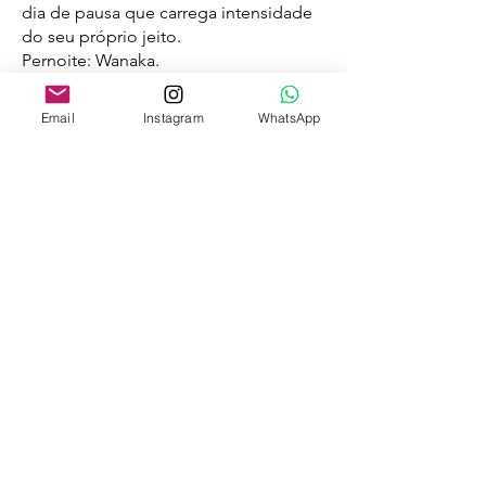
dia de pausa que carrega intensidade
do seu próprio jeito.
Pernoite: Wanaka.
Dia 14 — Wanaka | Trek Roys Peak — o
Email
Instagram
WhatsApp
mirante mais fotografado da Nova
Zelândia
O trekking mais fotografado da Nova
Zelândia. Roys Peak sobe 16 km de ida
e volta com 1.578 m de altimetria, e ao
longo do caminho oferece vários
pontos de observação de tirar o fôlego
— cada um com o lago Wanaka e as
montanhas ao fundo em uma
composição diferente. Não é
obrigatório chegar ao cume: os
mirantes intermediários já justificam
cada passo da subida.
Distância: 16 km ida e volta.
Ganho de elevação: 1.578 m positivo.