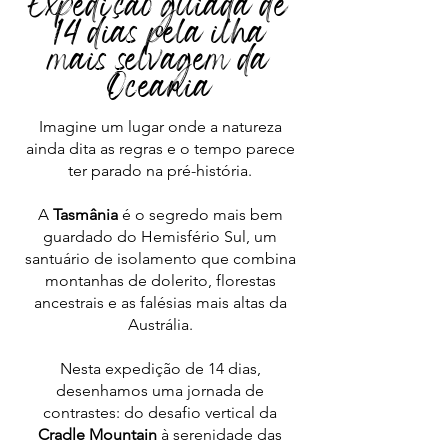
Expedição guiada de
14 dias pela ilha
mais selvagem da
Oceania
Imagine um lugar onde a natureza
ainda dita as regras e o tempo parece
ter parado na pré-história.
A
Tasmânia
é o segredo mais bem
guardado do Hemisfério Sul, um
santuário de isolamento que combina
montanhas de dolerito, florestas
ancestrais e as falésias mais altas da
Austrália.
Nesta expedição de 14 dias,
desenhamos uma jornada de
contrastes: do desafio vertical da
Cradle Mountain
à serenidade das