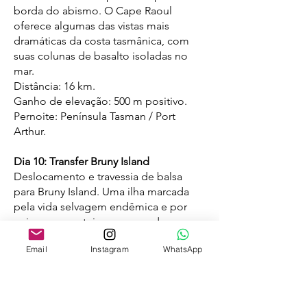
borda do abismo. O Cape Raoul
oferece algumas das vistas mais
dramáticas da costa tasmânica, com
suas colunas de basalto isoladas no
mar.
Distância: 16 km.
Ganho de elevação: 500 m positivo.
Pernoite: Península Tasman / Port
Arthur.
Dia 10: Transfer Bruny Island
Deslocamento e travessia de balsa
para Bruny Island. Uma ilha marcada
pela vida selvagem endêmica e por
paisagens costeiras preservadas.
Pernoite: Bruny Island.
Email
Instagram
WhatsApp
Dia 11: Trek Fluted Cape
Caminhada em Adventure Bay,
subindo gradualmente até o topo das