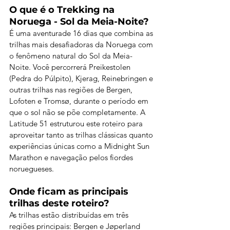
O que é o Trekking na 
Noruega - Sol da Meia-Noite?
É uma aventurade 16 dias que combina as 
trilhas mais desafiadoras da Noruega com 
o fenômeno natural do Sol da Meia-
Noite. Você percorrerá Preikestolen 
(Pedra do Púlpito), Kjerag, Reinebringen e 
outras trilhas nas regiões de Bergen, 
Lofoten e Tromsø, durante o período em 
que o sol não se põe completamente. A 
Latitude 51 estruturou este roteiro para 
aproveitar tanto as trilhas clássicas quanto 
experiências únicas como a Midnight Sun 
Marathon e navegação pelos fiordes 
noruegueses.
Onde ficam as principais 
trilhas deste roteiro?
As trilhas estão distribuídas em três 
regiões principais: Bergen e Jøperland 