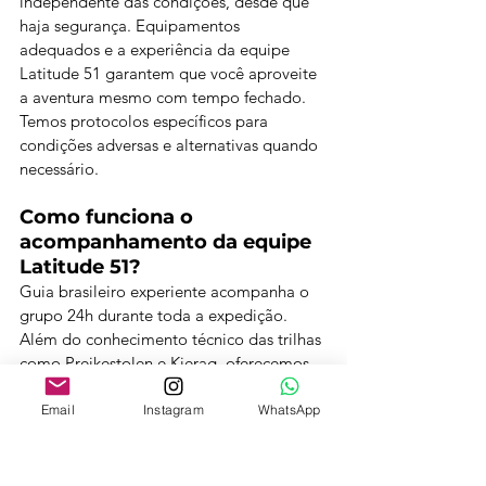
independente das condições, desde que 
haja segurança. Equipamentos 
adequados e a experiência da equipe 
Latitude 51 garantem que você aproveite 
a aventura mesmo com tempo fechado. 
Temos protocolos específicos para 
condições adversas e alternativas quando 
necessário.
Como funciona o 
acompanhamento da equipe 
Latitude 51?
Guia brasileiro experiente acompanha o 
grupo 24h durante toda a expedição. 
Além do conhecimento técnico das trilhas 
como Preikestolen e Kjerag, oferecemos 
suporte logístico completo, orientação 
sobre equipamentos e cuidados com 
Email
Instagram
WhatsApp
segurança. Nossa abordagem cria 
ambiente familiar entre os participantes, 
transformando o grupo em uma equipe 