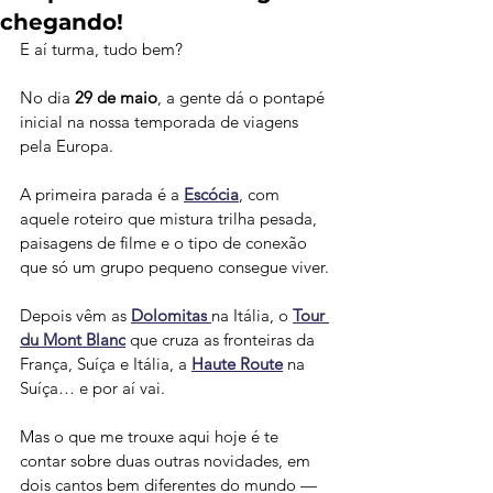
chegando!
E aí turma, tudo bem?
No dia 
29 de maio
, a gente dá o pontapé 
inicial na nossa temporada de viagens 
pela Europa.
A primeira parada é a 
Escócia
, com 
aquele roteiro que mistura trilha pesada, 
paisagens de filme e o tipo de conexão 
que só um grupo pequeno consegue viver.
Depois vêm as 
Dolomitas
na Itália, o 
Tour 
du Mont Blanc
 que cruza as fronteiras da 
França, Suíça e Itália, a 
Haute Route
 na 
Suíça… e por aí vai.
Mas o que me trouxe aqui hoje é te 
contar sobre duas outras novidades, em 
dois cantos bem diferentes do mundo — 