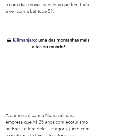
e com duas novas parcerias que têm tudo 
a ver com a Latitude 51.
🗻 
Kilimanjaro
: uma das montanhas mais 
altas do mundo!
A primeira é com a Namastê, uma 
empresa que há 25 anos com ecoturismo 
no Brasil e fora dele… e agora, junto com 
a gente, vai te levar até o topo da 