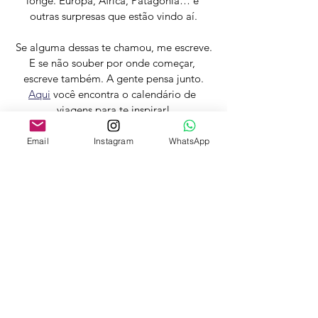
longe. Europa, África, Patagônia… e 
outras surpresas que estão vindo aí.
Se alguma dessas te chamou, me escreve.
E se não souber por onde começar, 
escreve também. A gente pensa junto.
Aqui
 você encontra o calendário de 
viagens para te inspirar!
Nos vemos na trilha,
Email
Instagram
WhatsApp
Amauri
trekking
trekking na patagonia
kilimanjaro
ilha navarino
trekking mais ao sul do mundo
trekking na europa