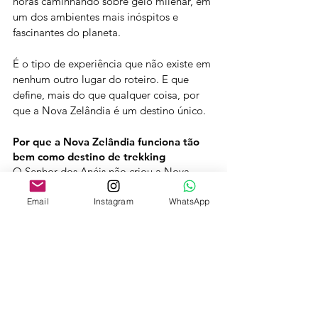
horas caminhando sobre gelo milenar, em 
um dos ambientes mais inóspitos e 
fascinantes do planeta.
É o tipo de experiência que não existe em 
nenhum outro lugar do roteiro. E que 
define, mais do que qualquer coisa, por 
que a Nova Zelândia é um destino único.
Por que a Nova Zelândia funciona tão 
bem como destino de trekking
O Senhor dos Anéis não criou a Nova 
Zelândia como destino de aventura — ele 
Email
Instagram
WhatsApp
apenas tornou visível o que já estava lá. O 
país reúne, em uma área relativamente 
compacta, uma variedade de paisagens 
que normalmente exigiria visitar cinco 
países diferentes:
Vulcões ativos e paisagens lunares 
(Tongariro)