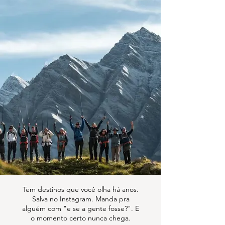
viagem da
sua vida
Falta só ir.
Falta só ir.
Tem destinos que você olha há anos.
Salva no Instagram. Manda pra
alguém com "e se a gente fosse?". E
o momento certo nunca chega.