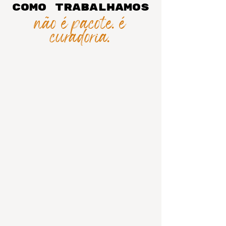
como trabalhamos
não é pacote. é
curadoria.
Grupos pequenos
Máximo 12 pessoas.
O roteiro vem de campo
Amauri vai primeiro.